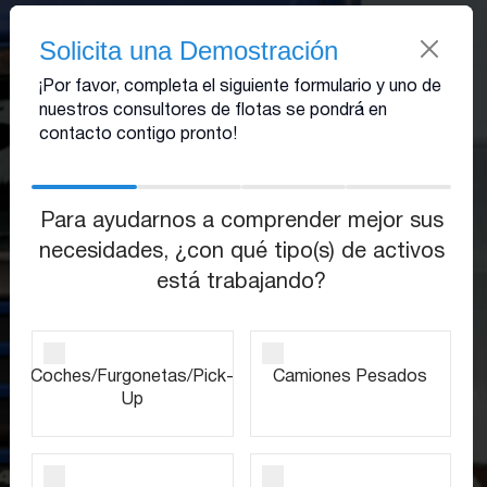
Empieza hoy
Solicita una Demostración
¡Por favor, completa el siguiente formulario y uno de
nuestros consultores de flotas se pondrá en
Monitoreo de activos
contacto contigo pronto!
Protege, rastrea y prolonga la vida útil de tu
equipo.
Para ayudarnos a comprender mejor sus
necesidades, ¿con qué tipo(s) de activos
está trabajando?
Reserva una
Consultar Precio
demostración
Coches/Furgonetas/Pick-
Camiones Pesados
Up