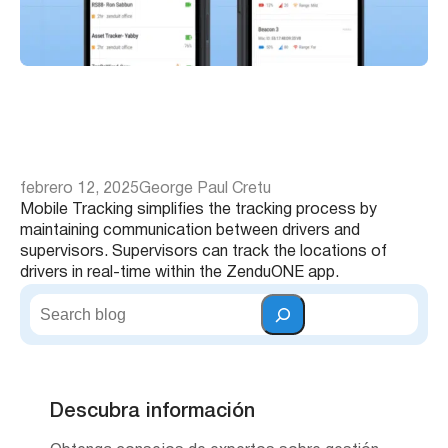
febrero 12, 2025
George Paul Cretu
Mobile Tracking simplifies the tracking process by
maintaining communication between drivers and
supervisors. Supervisors can track the locations of
drivers in real-time within the ZenduONE app.
B
u
s
c
a
r
Descubra información