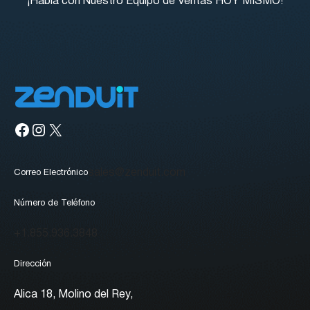
¡Habla con Nuestro Equipo de Ventas HOY MISMO!
Facebook
Instagram
X
sales@zenduit.com
Correo Electrónico
Número de Teléfono
+1.855.936.3848
Dirección
Alica 18, Molino del Rey,