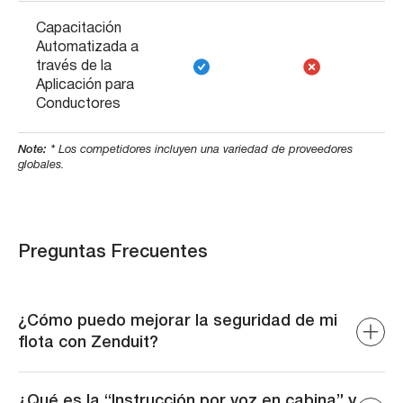
Capacitación
Automatizada a
través de la
Aplicación para
Conductores
Note: *
Los competidores incluyen una variedad de proveedores
globales.
Preguntas Frecuentes
¿Cómo puedo mejorar la seguridad de mi
flota con Zenduit?
Zenduit ofrece soluciones integrales como ZenCAM y
ZenONE, que proporcionan monitoreo en tiempo real,
¿Qué es la “Instrucción por voz en cabina” y